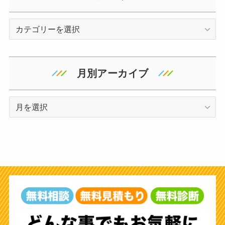
カ
テ
ゴ
リ
月別アーカイブ
ー
ア
ー
カ
イ
ブ