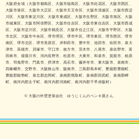
大阪府全域（大阪市都島区、大阪市福島区、大阪市此花区、大阪市西区、
大阪市港区、大阪市大正区、大阪市天王寺区、大阪市浪速区、大阪市西淀
川区、大阪市東淀川区、大阪市東成区、大阪市生野区、大阪市旭区、大阪
市城東区、大阪市阿倍野区、大阪市住吉区、大阪市東住吉区、大阪市西成
区、大阪市淀川区、大阪市鶴見区、大阪市住之江区、大阪市平野区、大阪
市北区、大阪市中央区、堺市堺区、堺市中区、堺市東区、堺市西区、堺市
南区、堺市北区、堺市美原区、岸和田市、豊中市、池田市、吹田市、泉大
津市、高槻市、貝塚市、守口市、枚方市、茨木市、八尾市、泉佐野市、富
田林市、寝屋川市、河内長野市、松原市、大東市、和泉市、箕面市、柏原
市、羽曳野市、門真市、摂津市、高石市、藤井寺市、東大阪市、泉南市、
四條畷市、交野市、大阪狭山市、阪南市、三島郡島本町、豊能郡豊能町、
豊能郡能勢町、泉北郡忠岡町、泉南郡熊取町、泉南郡田尻町、泉南郡岬
町、南河内郡太子町、南河内郡河南町、南河内郡千早赤阪村）
© 大阪の外壁塗装会社 ゆうじくんのペンキ屋さん.