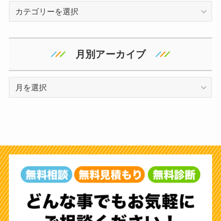
カ
テ
ゴ
リ
月別アーカイブ
ー
ア
ー
カ
イ
ブ