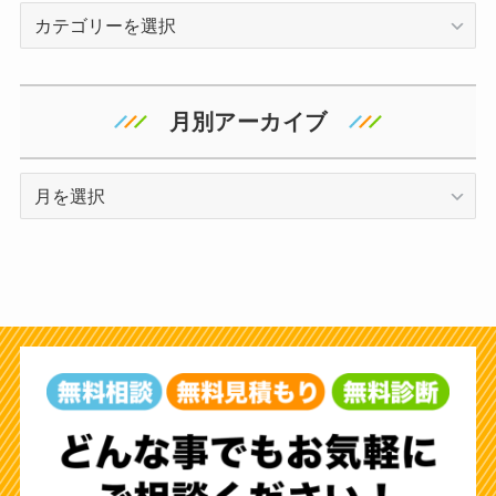
カ
テ
ゴ
リ
月別アーカイブ
ー
ア
ー
カ
イ
ブ